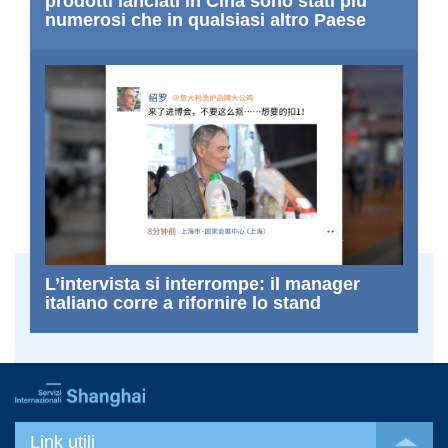
prodotti lanciati in Cina sono stati più
numerosi che in qualsiasi altro Paese
L’intervista si interrompe: il manager
italiano corre a rifornire lo stand
Link utili