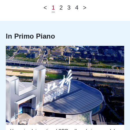
<
1
2
3
4
>
In Primo Piano