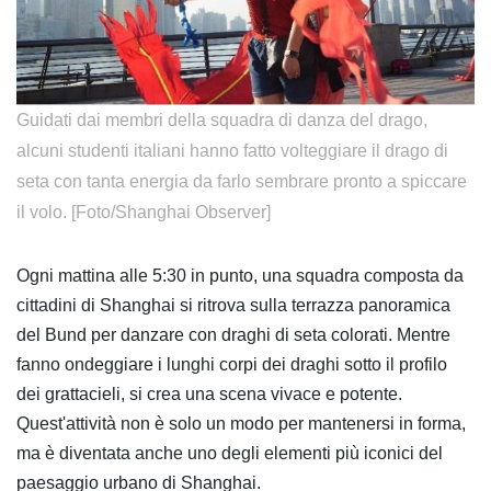
​Guidati dai membri della squadra di danza del drago,
alcuni studenti italiani hanno fatto volteggiare il drago di
seta con tanta energia da farlo sembrare pronto a spiccare
il volo. [Foto/Shanghai Observer]
Ogni mattina alle 5:30 in punto, una squadra composta da
cittadini di Shanghai si ritrova sulla terrazza panoramica
del Bund per danzare con draghi di seta colorati. Mentre
fanno ondeggiare i lunghi corpi dei draghi sotto il profilo
dei grattacieli, si crea una scena vivace e potente.
Quest'attività non è solo un modo per mantenersi in forma,
ma è diventata anche uno degli elementi più iconici del
paesaggio urbano di Shanghai.