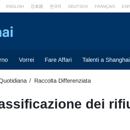
ENGLISH
日本語
한국어
DEUTSCH
FRANÇAIS
ESP
rno
Vorrei
Fare Affari
Talenti a Shanghai
 Quotidiana
Raccolta Differenziata
assificazione dei rifi