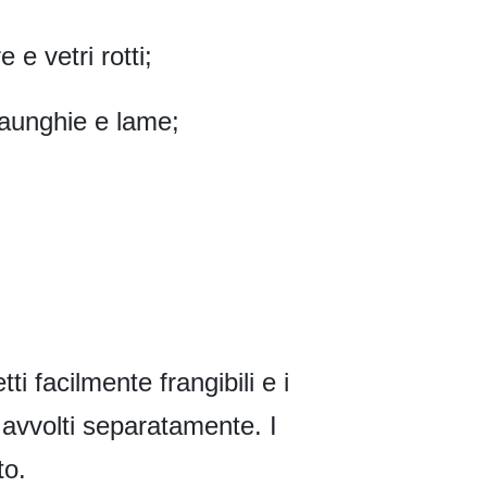
e e vetri rotti;
liaunghie e lame;
ti facilmente frangibili e i
 avvolti separatamente. I
to.