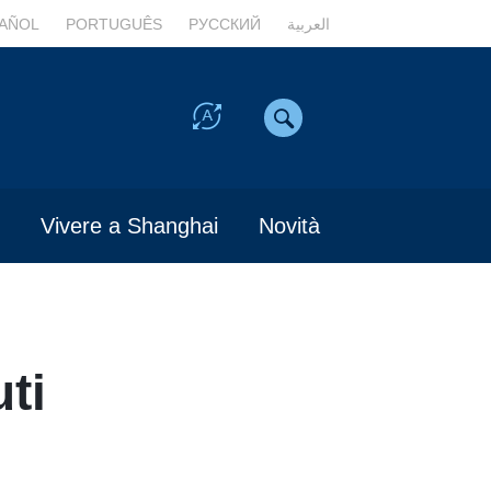
AÑOL
PORTUGUÊS
РУССКИЙ
العربية
Vivere a Shanghai
Novità
uti