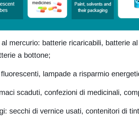
al mercurio: batterie ricaricabili, batterie a
terie a bottone;
 fluorescenti, lampade a risparmio energet
armaci scaduti, confezioni di medicinali, c
i: secchi di vernice usati, contenitori di tin