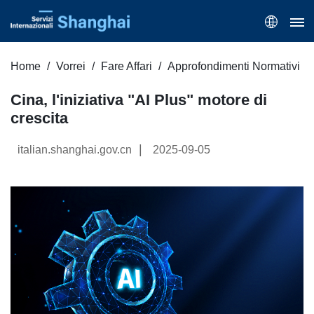
Home
Vorrei
Fare Affari
Approfondimenti Normativi
Cina, l'iniziativa "AI Plus" motore di
crescita
|
italian.shanghai.gov.cn
2025-09-05