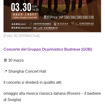
[Foto: IICSH/WeChat]
Concerto del Gruppo Ocarinistico Budriese (GOB)
📆 30 marzo
📍 Shanghai Concert Hall
Il concerto si dividerà in quattro atti:
omaggio alla musica classica italiana (Rossini –
Il barbiere
di Siviglia
)