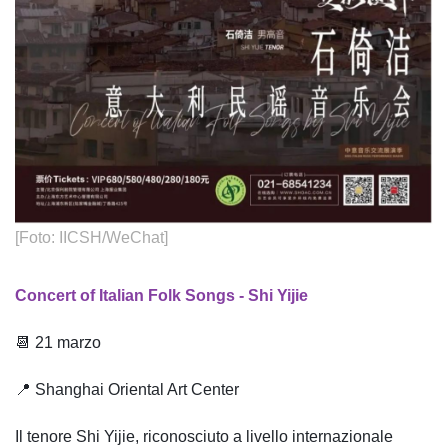
[Foto: IICSH/WeChat]
Concert of Italian Folk Songs - Shi Yijie
📆 21 marzo
📍 Shanghai Oriental Art Center
Il tenore Shi Yijie, riconosciuto a livello internazionale