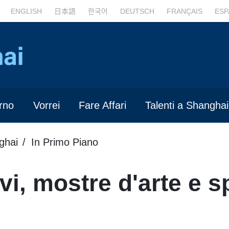
ENGLISH
日本語
한국어
DEUTSCH
FRANÇAIS
ESP
rno
Vorrei
Fare Affari
Talenti a Shanghai
ghai
In Primo Piano
vi, mostre d'arte e s