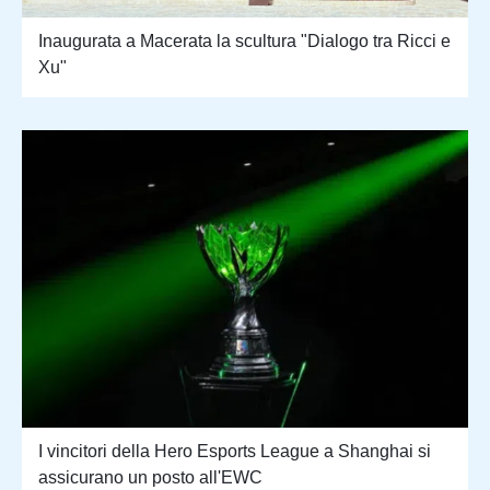
Inaugurata a Macerata la scultura "Dialogo tra Ricci e
Xu"
I vincitori della Hero Esports League a Shanghai si
assicurano un posto all'EWC