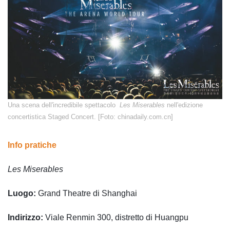
Una scena dell'incredibile spettacolo
Les Miserables
nell'edizione
concertistica Staged Concert. [Foto: chinadaily.com.cn]
Info pratiche
Les Miserables
Luogo:
Grand Theatre di Shanghai
Indirizzo:
Viale Renmin 300, distretto di Huangpu